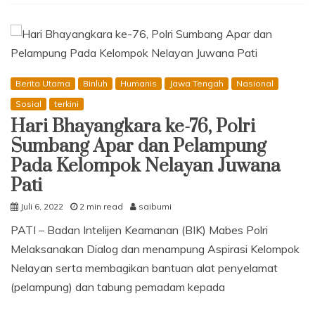
HUT
Polwan
Ke-
74,
Polwan
Polres
Berita Utama
Binluh
Humanis
Jawa Tengah
Nasional
Pemalang
Bakti
Sosial
terkini
Religi
Hari Bhayangkara ke-76, Polri
ke
Sumbang Apar dan Pelampung
Gereja
dan
Pada Kelompok Nelayan Juwana
Masjid
Pati
Juli 6, 2022
2 min read
saibumi
PATI – Badan Intelijen Keamanan (BIK) Mabes Polri
Melaksanakan Dialog dan menampung Aspirasi Kelompok
Nelayan serta membagikan bantuan alat penyelamat
(pelampung) dan tabung pemadam kepada