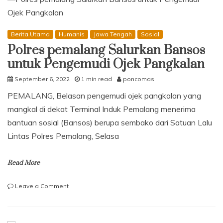
Gratis
dan
Ajak
Berita Utama
Humanis
Jawa Tengah
Sosial
Wisatawan
Polres pemalang Salurkan Bansos
Menikmati
Liburan
untuk Pengemudi Ojek Pangkalan
Aman
dari
September 6, 2022
1 min read
poncomas
Covid-
PEMALANG, Belasan pengemudi ojek pangkalan yang
19
di
mangkal di dekat Terminal Induk Pemalang menerima
Pemalang
bantuan sosial (Bansos) berupa sembako dari Satuan Lalu
Lintas Polres Pemalang, Selasa
Read More
on
Leave a Comment
Polres
pemalang
Salurkan