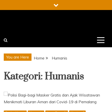
Skip
to
content
You are Here
Home
Humanis
Kategori:
Humanis