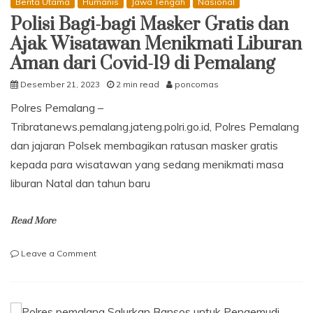
Berita Utama
Humanis
Jawa Tengah
Nasional
Polisi Bagi-bagi Masker Gratis dan
Ajak Wisatawan Menikmati Liburan
Aman dari Covid-19 di Pemalang
Desember 21, 2023
2 min read
poncomas
Polres Pemalang –
Tribratanews.pemalang.jateng.polri.go.id, Polres Pemalang
dan jajaran Polsek membagikan ratusan masker gratis
kepada para wisatawan yang sedang menikmati masa
liburan Natal dan tahun baru
Read More
on
Leave a Comment
Polisi
Bagi-
bagi
Masker