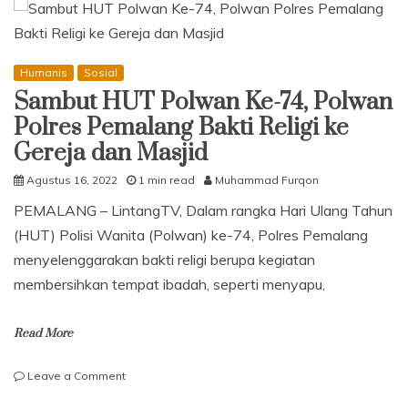
Bansos
untuk
Pengemudi
Ojek
Humanis
Sosial
Pangkalan
Sambut HUT Polwan Ke-74, Polwan
Polres Pemalang Bakti Religi ke
Gereja dan Masjid
Agustus 16, 2022
1 min read
Muhammad Furqon
PEMALANG – LintangTV, Dalam rangka Hari Ulang Tahun
(HUT) Polisi Wanita (Polwan) ke-74, Polres Pemalang
menyelenggarakan bakti religi berupa kegiatan
membersihkan tempat ibadah, seperti menyapu,
Read More
on
Leave a Comment
Sambut