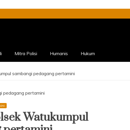
i
Mitra Polisi
Humanis
Hukum
kumpul sambangi pedagang pertamini
kini
Polsek Watukumpul
 pertamini