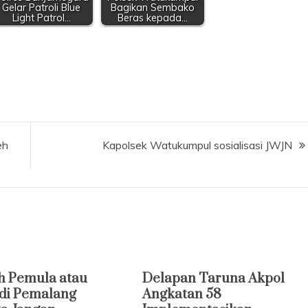
Gelar Patroli Blue
Bagikan Sembako
Light Patrol…
Beras kepada…
eh
Kapolsek Watukumpul sosialisasi JWJN
h Pemula atau
Delapan Taruna Akpol
di Pemalang
Angkatan 58