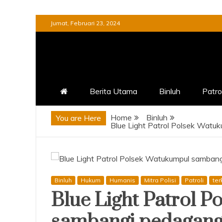
Skip
Jumat, Februari 23, 2024
to
content
Berita Utama
Binluh
Patrol
Home
Binluh
You are Here
Blue Light Patrol Polsek Watu
Binluh
Hukum
Humanis
Mitra Polisi
Patroli
ter
Blue Light Patrol 
sambangi pedagang