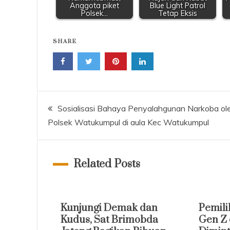
Anggota piket
Blue Light Patrol
Polsek…
Tetap Eksis
SHARE
Navigasi
Sosialisasi Bahaya Penyalahgunan Narkoba ol
Polsek Watukumpul di aula Kec Watukumpul
pos
Related Posts
Kunjungi Demak dan
Pemili
Kudus, Sat Brimobda
Gen Z 