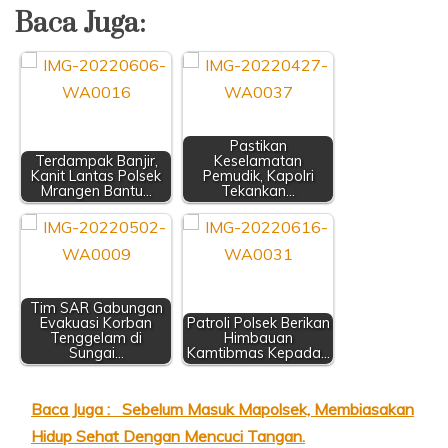
Baca Juga:
Pastikan
Terdampak Banjir,
Keselamatan
Kanit Lantas Polsek
Pemudik, Kapolri
Mrangen Bantu…
Tekankan…
Tim SAR Gabungan
Evakuasi Korban
Patroli Polsek Berikan
Tenggelam di
Himbauan
Sungai…
Kamtibmas Kepada…
Baca Juga :
Sebelum Masuk Mapolsek, Membiasakan
Hidup Sehat Dengan Mencuci Tangan.