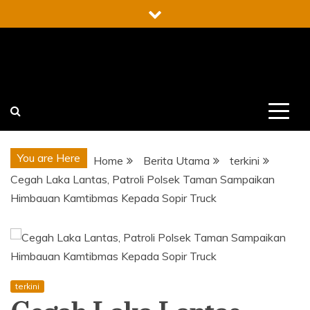
Skip
to
content
You are Here
Home
Berita Utama
terkini
Cegah Laka Lantas, Patroli Polsek Taman Sampaikan
Himbauan Kamtibmas Kepada Sopir Truck
terkini