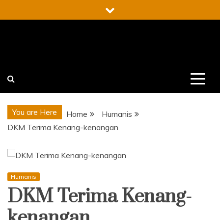
Skip
to
content
You are Here
Home
Humanis
DKM Terima Kenang-kenangan
Humanis
DKM Terima Kenang-
kenangan