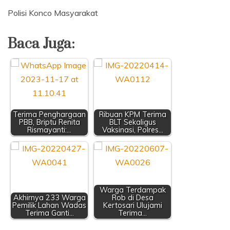
Polisi Konco Masyarakat
Baca Juga:
Terima Penghargaan
Ribuan KPM Terima
PBB, Briptu Renita
BLT Sekaligus
Rismayanti:…
Vaksinasi, Polres…
Warga Terdampak
Akhirnya 233 Warga
Rob di Desa
Pemilik Lahan Wadas
Kertosari Ulujami
Terima Ganti…
Terima…