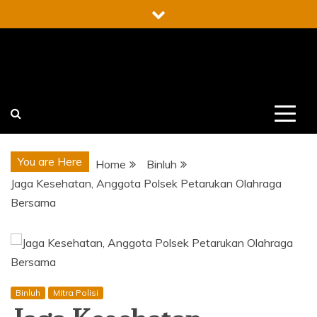
Skip
to
content
You are Here
Home
Binluh
Jaga Kesehatan, Anggota Polsek Petarukan Olahraga
Bersama
Binluh
Mitra Polisi