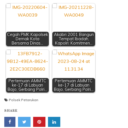
Cegah PMK Kapolsek
Akabri 2001 Bangun
Demak Kota
Tempat Ibadah,
Bersama Dinas…
Kapolri: Komitmen…
Pertemuan AMMTC
Pertemuan AMMTC
ke-17 di Labuan
ke-17 di Labuan
Bajo, Gerbang Polri…
Bajo, Gerbang Polri…
Polsek Petarukan
SHARE