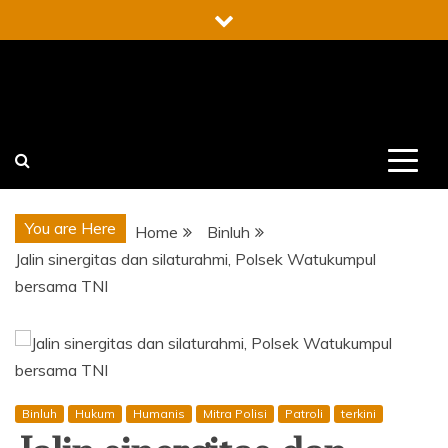
Skip
to
content
You are Here
Home
Binluh
Jalin sinergitas dan silaturahmi, Polsek Watukumpul
bersama TNI
Binluh
Hukum
Humanis
Mitra Polisi
Patroli
terkini