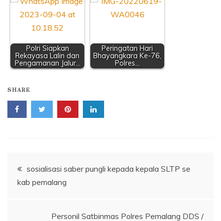
Polri Siapkan
Peringatan Hari
Rekayasa Lalin dan
Bhayangkara Ke-76,
Pengamanan Jalur…
Polres…
SHARE
Navigasi
sosialisasi saber pungli kepada kepala SLTP se
kab pemalang
pos
Personil Satbinmas Polres Pemalang DDS /