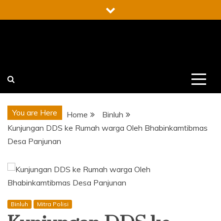
Skip
to
content
You are Here
Home
Binluh
Kunjungan DDS ke Rumah warga Oleh Bhabinkamtibmas
Desa Panjunan
Binluh
Mitra Polisi