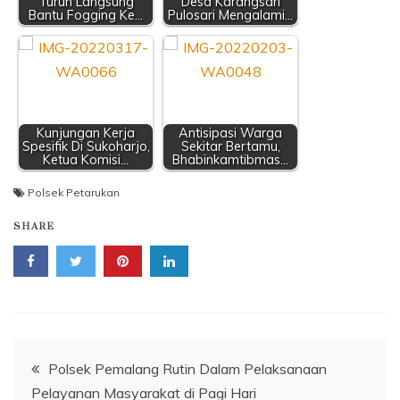
Turun Langsung
Desa Karangsari
Bantu Fogging Ke…
Pulosari Mengalami…
Kunjungan Kerja
Antisipasi Warga
Spesifik Di Sukoharjo,
Sekitar Bertamu,
Ketua Komisi…
Bhabinkamtibmas…
Polsek Petarukan
SHARE
Navigasi
Polsek Pemalang Rutin Dalam Pelaksanaan
Pelayanan Masyarakat di Pagi Hari