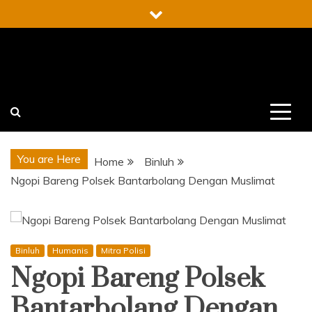
Skip
to
content
You are Here
Home
Binluh
Ngopi Bareng Polsek Bantarbolang Dengan Muslimat
Binluh
Humanis
Mitra Polisi
Ngopi Bareng Polsek
Bantarbolang Dengan