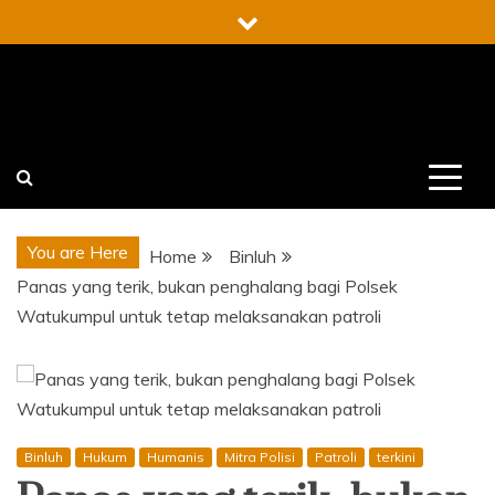
Skip
to
content
You are Here
Home
Binluh
Panas yang terik, bukan penghalang bagi Polsek
Watukumpul untuk tetap melaksanakan patroli
Binluh
Hukum
Humanis
Mitra Polisi
Patroli
terkini