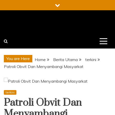
Skip
to
content
You are Here
Home
Berita Utama
terkini
Patroli Obvit Dan Menyambangi Masyarkat
terkini
Patroli Obvit Dan
Menyambangi