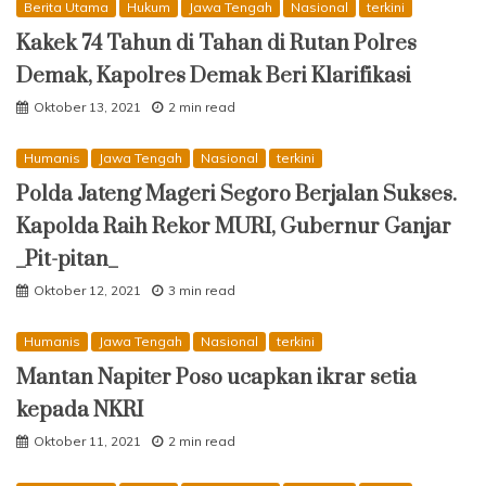
Berita Utama
Hukum
Jawa Tengah
Nasional
terkini
Kakek 74 Tahun di Tahan di Rutan Polres
Demak, Kapolres Demak Beri Klarifikasi
Oktober 13, 2021
2 min read
Humanis
Jawa Tengah
Nasional
terkini
Polda Jateng Mageri Segoro Berjalan Sukses.
Kapolda Raih Rekor MURI, Gubernur Ganjar
_Pit-pitan_
Oktober 12, 2021
3 min read
Humanis
Jawa Tengah
Nasional
terkini
Mantan Napiter Poso ucapkan ikrar setia
kepada NKRI
Oktober 11, 2021
2 min read