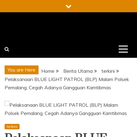
Skip
to
content
You are Here
Home
Berita Utama
terkini
Pelaksanaan BLUE LIGHT PATROL (BLP) Malam Polsek
Pemalang, Cegah Adanya Gangguan Kamtibmas
terkini