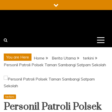
Skip
to
content
You are Here
Home
Berita Utama
terkini
Personil Patroli Polsek Taman Sambangi Satpam Sekolah
terkini
Personil Patroli Polsek