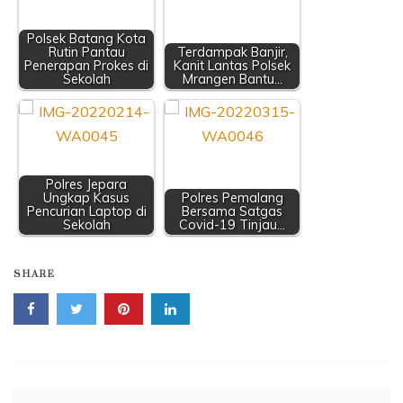
Polsek Batang Kota
Rutin Pantau
Terdampak Banjir,
Penerapan Prokes di
Kanit Lantas Polsek
Sekolah
Mrangen Bantu…
Polres Jepara
Ungkap Kasus
Polres Pemalang
Pencurian Laptop di
Bersama Satgas
Sekolah
Covid-19 Tinjau…
SHARE