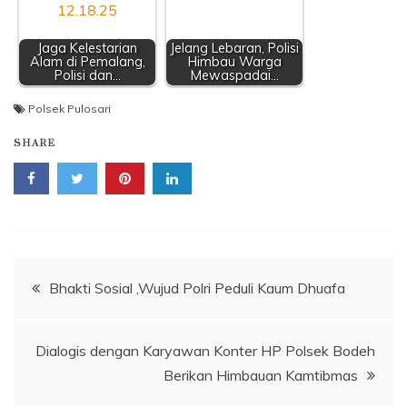
Jaga Kelestarian
Jelang Lebaran, Polisi
Alam di Pemalang,
Himbau Warga
Polisi dan…
Mewaspadai…
Polsek Pulosari
SHARE
Navigasi
Bhakti Sosial ,Wujud Polri Peduli Kaum Dhuafa
pos
Dialogis dengan Karyawan Konter HP Polsek Bodeh
Berikan Himbauan Kamtibmas