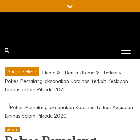
Skip
to
content
You are Here
Home
Berita Utama
terkini
Polres Pemalang laksanakan Kordinasi terkait Kesiapan
Linmas dalam Pilkada 2020
terkini