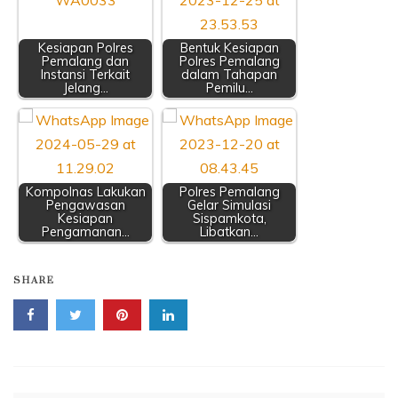
Kesiapan Polres
Bentuk Kesiapan
Pemalang dan
Polres Pemalang
Instansi Terkait
dalam Tahapan
Jelang…
Pemilu…
Kompolnas Lakukan
Polres Pemalang
Pengawasan
Gelar Simulasi
Kesiapan
Sispamkota,
Pengamanan…
Libatkan…
SHARE