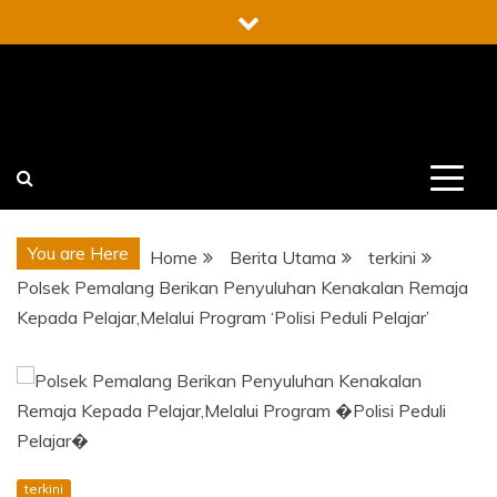
Skip
to
content
You are Here
Home
Berita Utama
terkini
Polsek Pemalang Berikan Penyuluhan Kenakalan Remaja
Kepada Pelajar,Melalui Program ‘Polisi Peduli Pelajar’
terkini