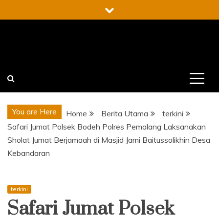
Skip
to
content
You are Here
Home
Berita Utama
terkini
Safari Jumat Polsek Bodeh Polres Pemalang Laksanakan
Sholat Jumat Berjamaah di Masjid Jami Baitussolikhin Desa
Kebandaran
terkini
Safari Jumat Polsek