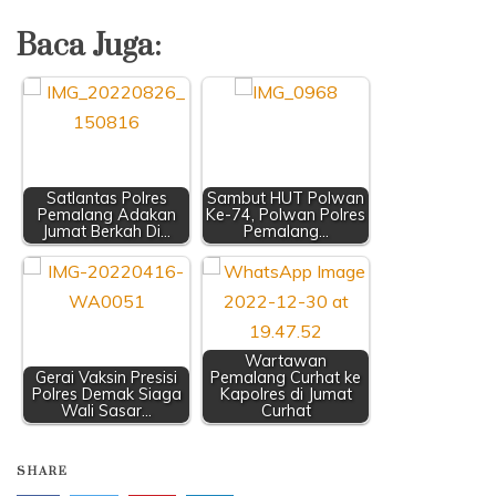
Baca Juga:
Satlantas Polres
Sambut HUT Polwan
Pemalang Adakan
Ke-74, Polwan Polres
Jumat Berkah Di…
Pemalang…
Wartawan
Gerai Vaksin Presisi
Pemalang Curhat ke
Polres Demak Siaga
Kapolres di Jumat
Wali Sasar…
Curhat
SHARE